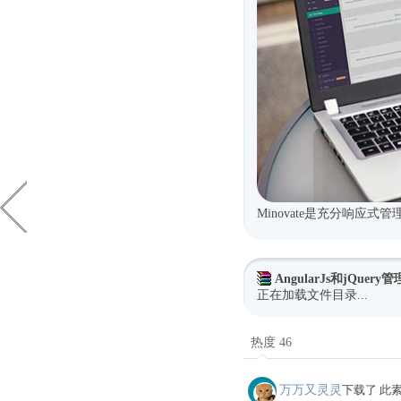
Minovate是充分响应
AngularJs和jQuer
正在加载文件目录...
热度 46
万万又灵灵
下载了 此