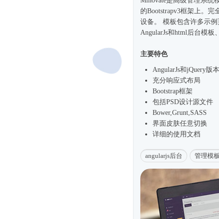
Minovate是高级管理系统
的Bootstrapv3框架
设备。 模板包含许多示
AngularJs和html
后台模板
主要特色
AngularJs和jQuery版
充分
响应式
布局
Bootstrap框架
包括PSD设计源文件
Bower,Grunt,SASS
界面皮肤任意切换
详细的使用文档
angularjs后台
管理模