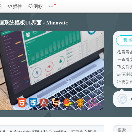
板
插件
图标
管理系统模板UI界面 - Minovate
预 
看看
查看
文件大
素材
更新时
T