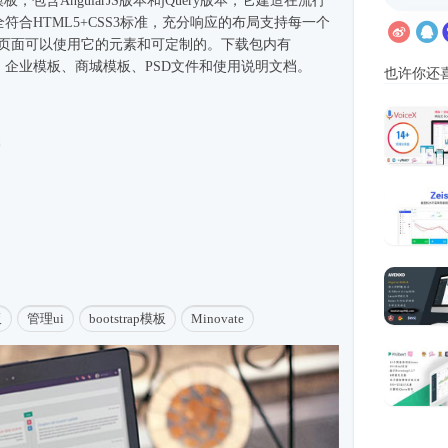
模板，包含AngularJS版本和jQuery版本，它建造在流行
上。完全符合HTML5+CSS3标准，充分响应的布局支持每一个
例页面可以使用它的元素和可定制的。下载包内有
、企业
模板
、商城模板、PSD文件和使用说明文档。
也许你还
本
板
管理ui
bootstrap模板
Minovate