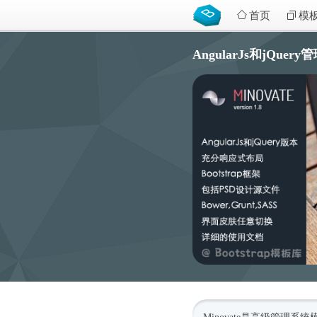
首页
模
AngularJs和jQuery