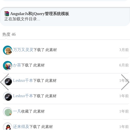
AngularJs和jQuery管理系统模板
正在加载文件目录...
热度 46
万万又灵灵
下载了 此素材
3月前
か茶
下载了 此素材
6月前
Leshxo千本
下载了 此素材
1年前
Leshxo千本
下载了 此素材
1年前
一凡
收藏了 此素材
1年前
还来得及
下载了 此素材
1年前