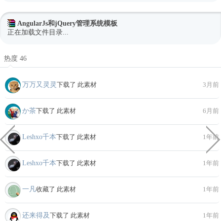
AngularJs和jQuery管理系统模板
正在加载文件目录...
热度 46
万万又灵灵
下载了 此素材
3月前
か茶
下载了 此素材
6月前
Leshxo千本
下载了 此素材
1年前
Leshxo千本
下载了 此素材
1年前
一凡
收藏了 此素材
1年前
还来得及
下载了 此素材
1年前