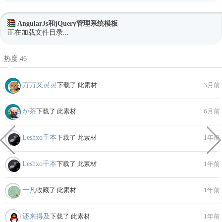
AngularJs和jQuery管理系统模板
正在加载文件目录...
热度 46
万万又灵灵
下载了 此素材
3月前
か茶
下载了 此素材
6月前
Leshxo千本
下载了 此素材
1年前
Leshxo千本
下载了 此素材
1年前
一凡
收藏了 此素材
1年前
还来得及
下载了 此素材
1年前