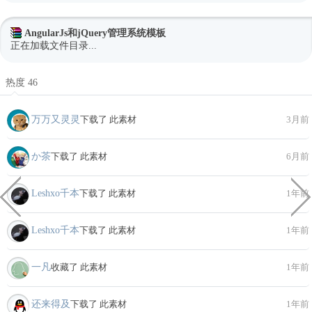
AngularJs和jQuery管理系统模板
正在加载文件目录...
热度 46
万万又灵灵
下载了 此素材
3月前
か茶
下载了 此素材
6月前
Leshxo千本
下载了 此素材
1年前
Leshxo千本
下载了 此素材
1年前
一凡
收藏了 此素材
1年前
还来得及
下载了 此素材
1年前