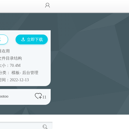
览
立即下载
谁在用
文件目录结构
小：70.4M
分类：
模板
-
后台管理
间：2022-12-13
ootoo
11