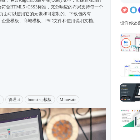
模板，包含AngularJS版本和jQuery版本，它建造在流行
上。完全符合HTML5+CSS3标准，充分响应的布局支持每一个
例页面可以使用它的元素和可定制的。下载包内有
、企业
模板
、商城模板、PSD文件和使用说明文档。
也许你还
本
板
管理ui
bootstrap模板
Minovate