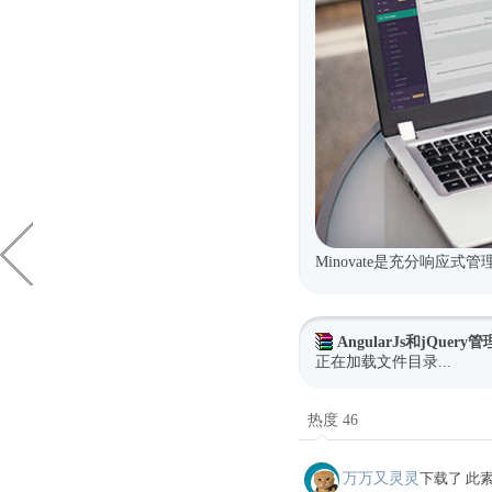
Minovate是充分响应
AngularJs和jQuer
正在加载文件目录...
热度 46
万万又灵灵
下载了 此