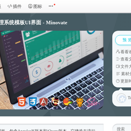
板
插件
图标
管理系统模板UI界面 - Minovate
预 
看看
查看
文件大
素材
更新时
T