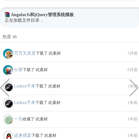
AngularJs和jQuery管理系统模板
正在加载文件目录...
热度 46
万万又灵灵
下载了 此素材
3月前
か茶
下载了 此素材
6月前
Leshxo千本
下载了 此素材
1年前
Leshxo千本
下载了 此素材
1年前
一凡
收藏了 此素材
1年前
还来得及
下载了 此素材
1年前